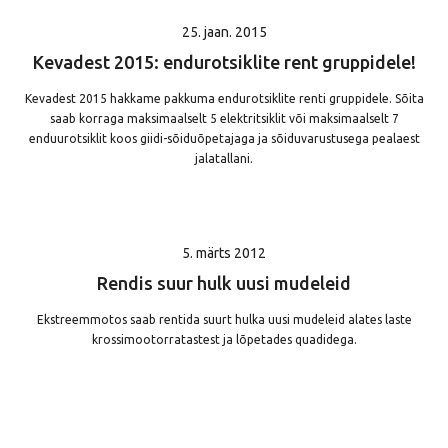
25. jaan. 2015
Kevadest 2015: endurotsiklite rent gruppidele!
Kevadest 2015 hakkame pakkuma endurotsiklite renti gruppidele. Sõita
saab korraga maksimaalselt 5 elektritsiklit või maksimaalselt 7
enduurotsiklit koos giidi-sõiduõpetajaga ja sõiduvarustusega pealaest
jalatallani.
5. märts 2012
Rendis suur hulk uusi mudeleid
Ekstreemmotos saab rentida suurt hulka uusi mudeleid alates laste
krossimootorratastest ja lõpetades quadidega.