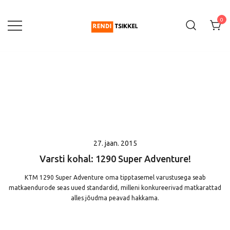
0
KTM mootorrataste rent
Renditsikkel
27. jaan. 2015
Varsti kohal: 1290 Super Adventure!
KTM 1290 Super Adventure oma tipptasemel varustusega seab
matkaendurode seas uued standardid, milleni konkureerivad matkarattad
alles jõudma peavad hakkama.