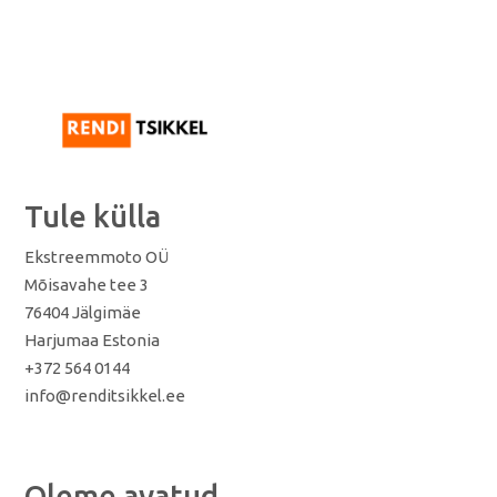
Tule külla
Ekstreemmoto OÜ
Mõisavahe tee 3
76404 Jälgimäe
Harjumaa Estonia
+372 564 0144
info@renditsikkel.ee
Oleme avatud